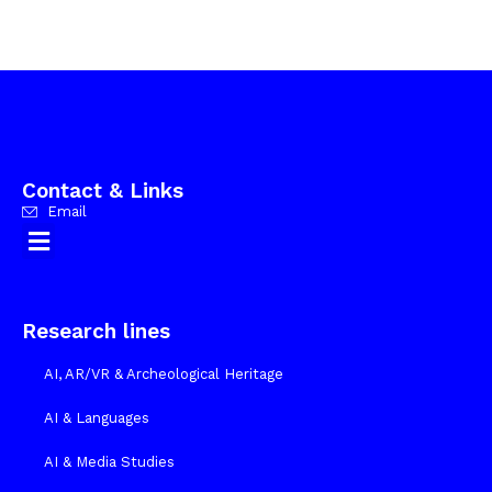
Contact & Links
Email
DIUM – Dipartimento di Studi Umanistici e del Patrimonio Culturale
DMIF – Dipartimento di Scienze Matematiche, Informatiche e Fisiche
Research lines
AI, AR/VR & Archeological Heritage
AI & Languages
AI & Media Studies