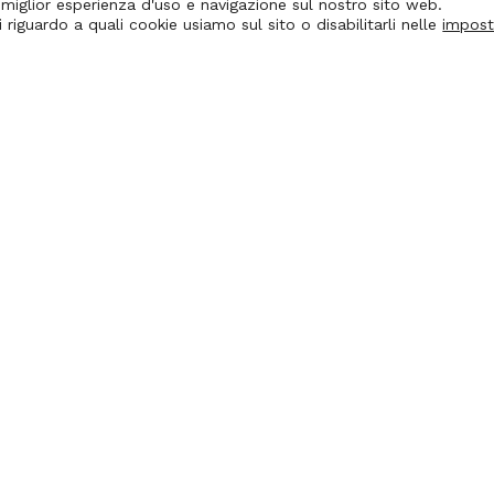
a miglior esperienza d'uso e navigazione sul nostro sito web.
 riguardo a quali cookie usiamo sul sito o disabilitarli nelle
impost
Research lines
Le
Priv
AI, AR/VR & Archeological Heritage
Cook
AI & Languages
e
Cook
AI & Media Studies
AI & Philosophy
AI & Tourism, Museums and Cultural
Entertainment
AI & Written Heritage