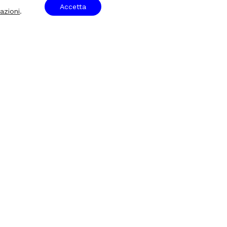
Accetta
azioni
.
gal & Policies
acy Policy
ie Policy
ie settings
Design by
Blossom