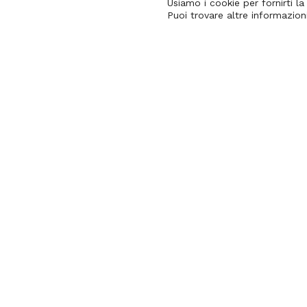
Usiamo i cookie per fornirti l
Puoi trovare altre informazioni
Contact & Links
Email
Università degli Studi di Udine
DIUM – Dipartimento di Studi Umanistici 
del Patrimonio Culturale
DMIF – Dipartimento di Scienze
Matematiche, Informatiche e Fisiche
Uniud Lab Village
Copyright © Università degli Studi di Udine