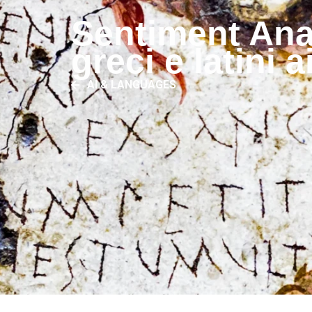
Sentiment Anal
greci e latini 
AI & LANGUAGES