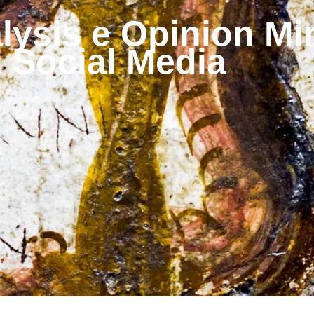
ysis e Opinion Min
ai Social Media