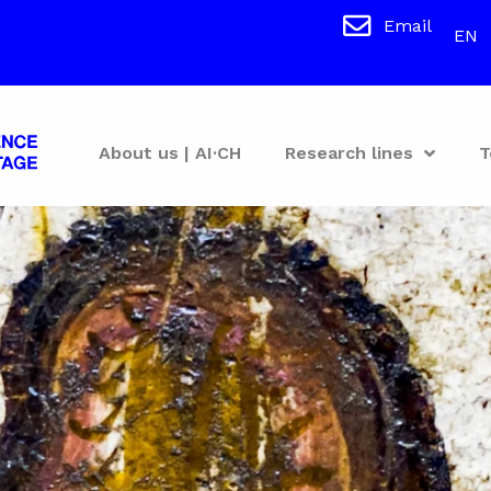
Email
EN
About us | AI·CH
Research lines
T