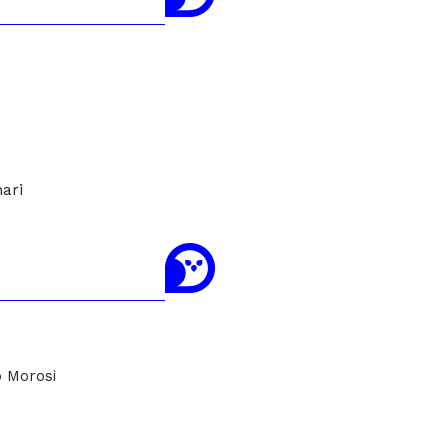
nari
 Morosi