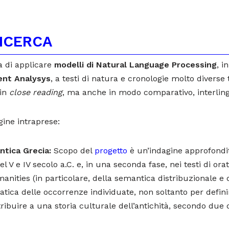
ICERCA
a di applicare
modelli di Natural Language Processing
, i
ent Analysys
, a testi di natura e cronologie molto diverse tr
 in
close reading
, ma anche in modo comparativo, interlingu
gine intraprese:
ntica Grecia:
Scopo del
progetto
è un’indagine approfondit
el V e IV secolo a.C. e, in una seconda fase, nei testi di orat
anities (in particolare, della semantica distribuzionale e d
atica delle occorrenze individuate, non soltanto per defi
ribuire a una storia culturale dell’antichità, secondo due d