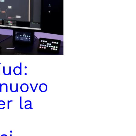
iud:
 nuovo
er la