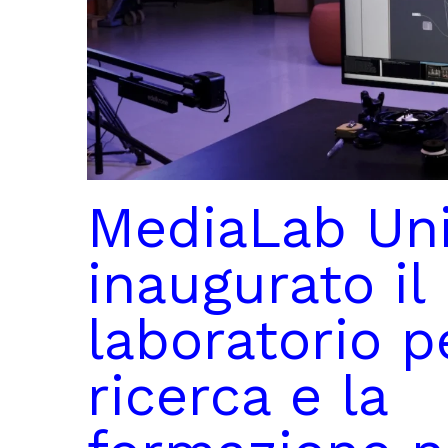
MediaLab Un
inaugurato il
laboratorio p
ricerca e la