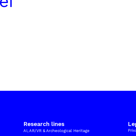
ei
i
Research lines
Le
Priv
AI, AR/VR & Archeological Heritage