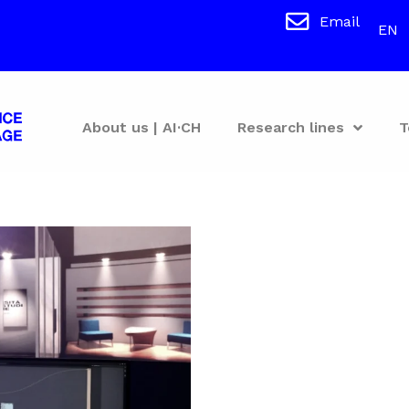
Email
EN
About us | AI·CH
Research lines
T